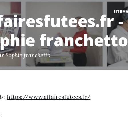
SITEM
fairesfutees.fr -
phie franchetto
ar Sophie franchetto
b :
https://www.affairesfutees.fr/
: