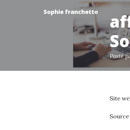
Sophie franchetto
af
So
Posté p
Site we
Source 